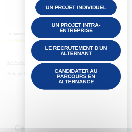
UN PROJET INDIVIDUEL
UN PROJET INTRA-
ENTREPRISE
Ce formulaire collecte des données, consultez notre
politique de
confidentialité
pour plus d’informations.
LE RECRUTEMENT D'UN
ALTERNANT
Article Précédent
Next
CANDIDATER AU
Partager l'article
PARCOURS EN
ALTERNANCE
Ces articles peuvent vous