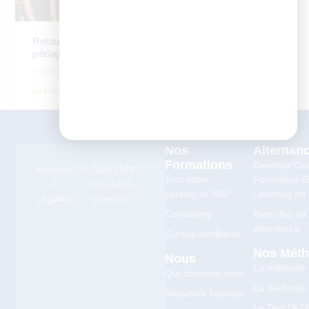
Retour d’expérience – Yannig Lavocat, directeur
pédagogique d’Icadémie
9 octobre 2025
Lire la suite
Nos
Alternan
Formations
Devenez Co
Mention
© 2025 ISTF.
Tout notre
Formateur Di
s
Tous droits
catalogue 360°
Learning en 
Légales
réservés
Consulting
Recrutez un
alternant.e
Cursus certifiants
Nos Mét
Nous
La méthode
Qui sommes-nous
La méthode
Rejoindre l'équipe
Le Test DLT