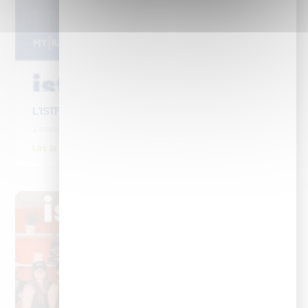
L’ISTF participe aux Trophées HR avec le Test DLTE
3 novembre 2025
Lire la suite