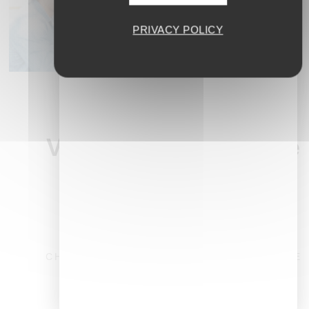
PRIVACY POLICY
Vous souhaitez être
conseillé.e
pour un projet
individuel
CHOISISSEZ UN CRÉNEAU POUR ÊTRE
CONTACTÉ.E
MATIN