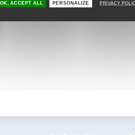
OK, ACCEPT ALL
PERSONALIZE
PRIVACY POLI
Les indicateurs de performance clés du
digital learning (KPI)
DÉCOUVRIR
Précédent
1
2
Suivant