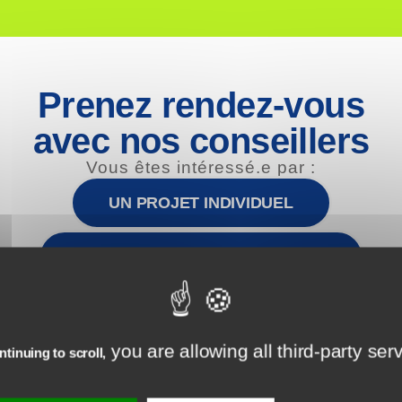
Certifier sa formation blended,
présentielle ou 100% distancielle
DÉCOUVRIR
Prenez rendez-vous
avec nos conseillers
Vous êtes intéressé.e par :
Designer l’expérience apprenant pour
vos formations digitales
UN PROJET INDIVIDUEL
DÉCOUVRIR
UN PROJET INTRA-ENTREPRISE
LE RECRUTEMENT D'UN ALTERNANT
Expérience Apprenant : les leviers
logistiques et administratifs
DÉCOUVRIR
you are allowing all third-party ser
tinuing to scroll,
NDIDATER AU PARCOURS EN ALTERNANCE