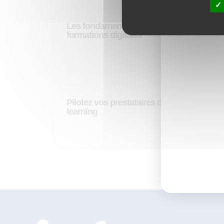
Les fondamentaux de l’achat de
formations digitales
DÉCOUVRIR
Pilotez vos prestataires de digital
learning
DÉCOUVRIR