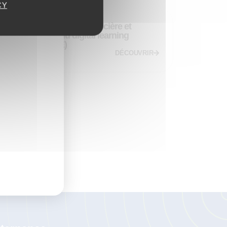
CY
Maîtriser l’ingénierie financière et
réglementaire du digital learning
(Méthode DLTE)
DÉCOUVRIR