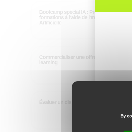
Bootcamp spécial IA : Produire des
formations à l’aide de l’Intelligence
Artificielle
DÉCOUVRIR
Commercialiser une offre digital
learning
DÉCOUVRIR
Évaluer un dispositif blended learning
DÉCOUVRIR
By con
CA