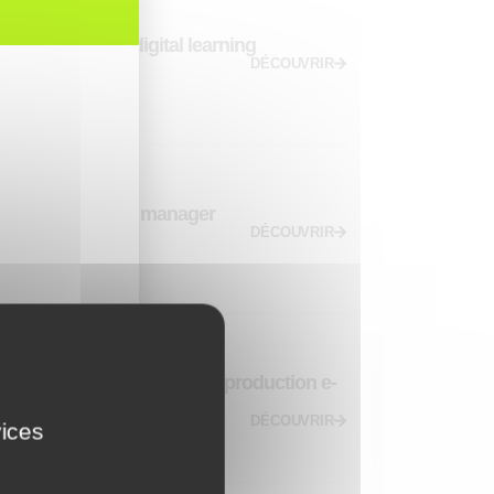
Chef de projet digital learning
DÉCOUVRIR
Digital learning manager
DÉCOUVRIR
Gérez efficacement votre production e-
learning en interne
DÉCOUVRIR
vices