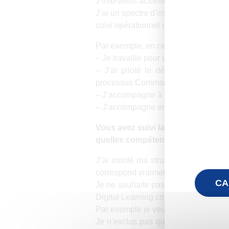
J’interviens actuellement auprès des
J’ai un spectre d’intervention large
suivi opérationnel de projet.
Par exemple, en ce moment :
– Je travaille pour un cabinet de con
– J’ai piloté le démarrage d’un pro
processus Commande.
– J’accompagne à la structuration du se
– J’accompagne en tant que MOA un bail
Vous avez suivi la certification I
quelles compétences vous souhait
J’ai monté ma structure très récem
correspond vraiment à leur besoin.
CA
Je ne souhaite pas me positionner c
Digital Learning complétement intég
Par exemple je veux pouvoir proposer 
Je n’exclus pas que ma certification