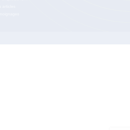
 articles
moignages