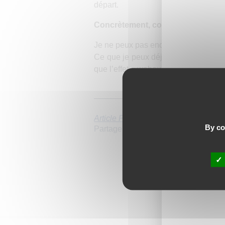
départ.
Concrètement, comment vos forma
Je ne peux pas encore répondre à cett
Ce que je peux déjà dire c’est que j’
que l’effet « wahou » était clairemen
Article Précédent
By con
Partager l'article