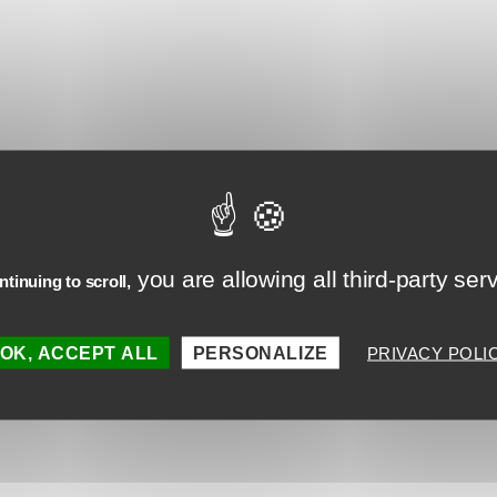
tions se sont développées depuis ?
e question car je suis encore en cours de certification pour le 
ai intégré quelques outils issus de la certification niveau 1 et 
t au rendez-vous 😊
you are allowing all third-party ser
tinuing to scroll,
OK, ACCEPT ALL
PERSONALIZE
PRIVACY POLI