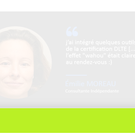
accorder un peu de temps pour répondre à nos questions.
ctivité actuelle ?