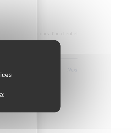
niveau 3.
2 au démarrage en cours d’un client et
Next
vices
CY