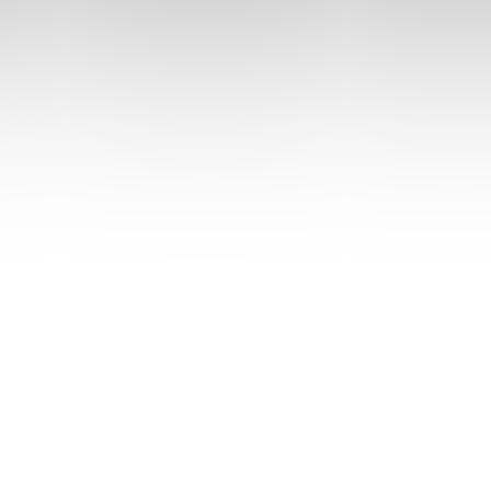
articles peuvent vous p
L’ISTF participe aux Trophées HR avec le Test
DLTE
3 novembre 2025
Lire la suite