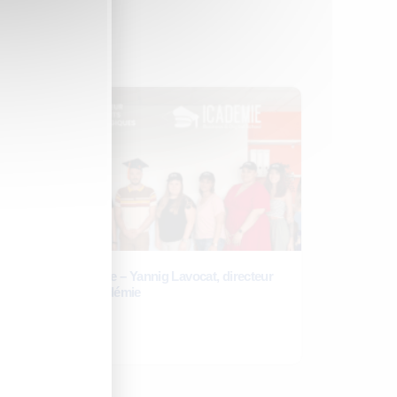
laire
Retour d’expérience – Yannig Lavocat, directeur
pédagogique d’Icadémie
9 octobre 2025
Lire la suite