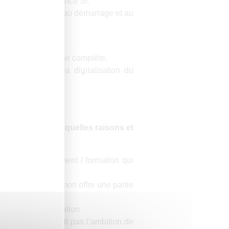
de projets à tendance SI.
a Directeur) jusqu’au démarrage et au
d’une réorganisation complète.
je continue sur la digitalisation du
util SI.
s nous dire pour quelles raisons et
sion accompagnement / formation qui
r proposer dans mon offre une partie
s supports de formation
ts, mais ce n’était pas l’ambition de