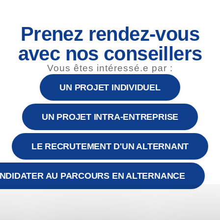
 bailleurs sociaux pour les accompagner dans la mise en place 
 allant de l’accompagnement stratégique (structuration de Schém
Prenez rendez-vous
avec nos conseillers
seil à l’élaboration d’un schéma directeur des SI dans le cadre 
Vous êtes intéressé.e par :
jet de dématérialisation du processus facture fournisseur et 
UN PROJET INDIVIDUEL
rvice charge d’un bailleur à travers l’utilisation efficiente de l’o
leur sur divers petits projets à forts irritants fonctionnels.
UN PROJET INTRA-ENTREPRISE
STF DLTE « Digital Learning Trainer Excellence », pouvez-vou
iez développer ?
LE RECRUTEMENT D'UN ALTERNANT
ment et je souhaite pouvoir apporter à mes clients une dimen
NDIDATER AU PARCOURS EN ALTERNANCE
omme organisme de formation en tant que tel mais plutôt pouvoi
rée à l’accompagnement que je fais déjà.
à mes clients des livrables plus efficients que les traditionnel
 m’amène à diversifier mon offre en créant des modules comple