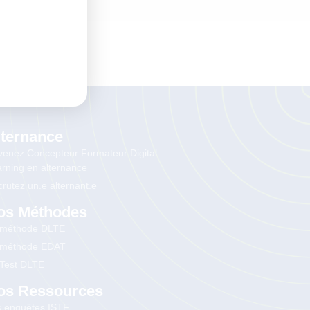
lternance
enez Concepteur Formateur Digital
rning en alternance
rutez un.e alternant.e
os Méthodes
 méthode DLTE
 méthode EDAT
 Test DLTE
os Ressources
s enquêtes ISTF