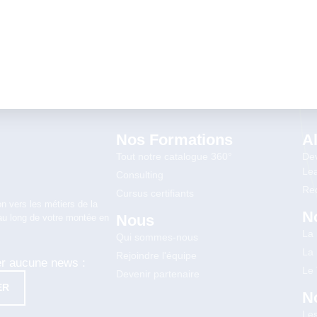
Nos Formations
A
Tout notre catalogue 360°
Dev
Lea
Consulting
Rec
Cursus certifiants
n vers les métiers de la
N
Nous
au long de votre montée en
La
Qui sommes-nous
La
Rejoindre l'équipe
er aucune news :
Le
Devenir partenaire
ER
N
Le