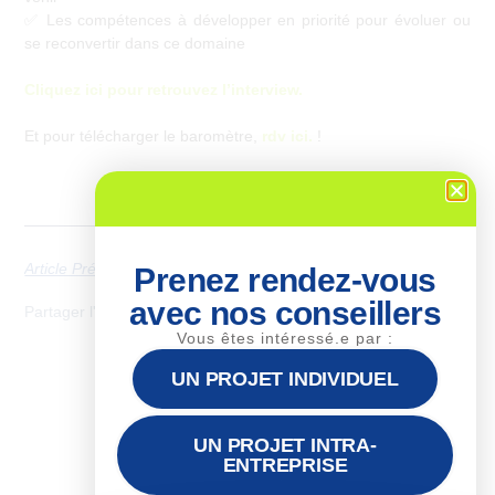
✅ Les compétences à développer en priorité pour évoluer ou
se reconvertir dans ce domaine
Cliquez ici pour retrouvez l’interview.
Et pour télécharger le baromètre,
rdv ici.
!
Article Précédent
Next
Prenez rendez-vous
avec nos conseillers
Partager l'article
Vous êtes intéressé.e par :
UN PROJET INDIVIDUEL
UN PROJET INTRA-
ENTREPRISE