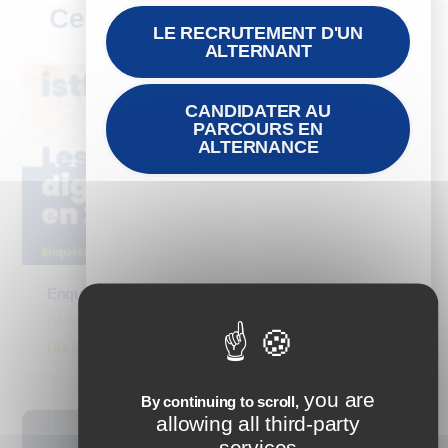
Ces articles peuvent vous
LE RECRUTEMENT D'UN
plaire
ALTERNANT
CANDIDATER AU
PARCOURS EN
ALTERNANCE
Enquête : Les tarifs du digital learning en 2025
20 novembre 2025
Lire la suite
you are
By continuing to scroll,
allowing all third-party
services