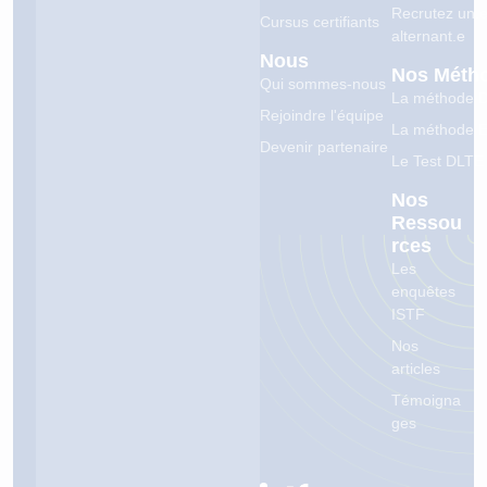
Recrutez un.
Cursus certifiants
alternant.e
Nous
Nos Méth
Qui sommes-nous
La méthode 
Rejoindre l'équipe
La méthode 
Devenir partenaire
Le Test DLTE
Nos
Ressou
Rces
Les
enquêtes
ISTF
Nos
articles
Témoigna
ges