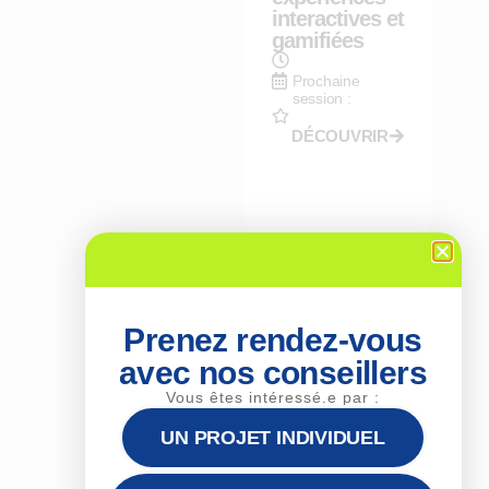
interactives et
gamifiées
Prochaine
session :
DÉCOUVRIR
Exercer la
fonction de
Prenez rendez-vous
tuteur en
entreprise
avec nos conseillers
Vous êtes intéressé.e par :
Prochaine
session :
UN PROJET INDIVIDUEL
DÉCOUVRIR