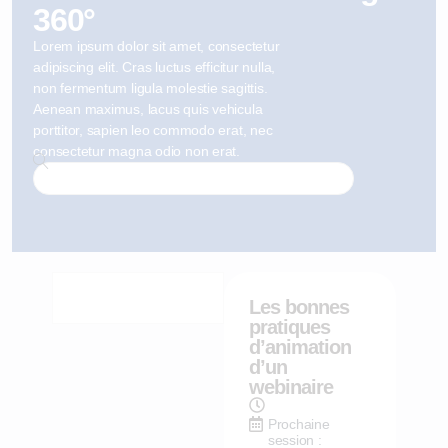
360°
Lorem ipsum dolor sit amet, consectetur
adipiscing elit. Cras luctus efficitur nulla,
non fermentum ligula molestie sagittis.
Aenean maximus, lacus quis vehicula
porttitor, sapien leo commodo erat, nec
consectetur magna odio non erat.
Les bonnes
pratiques
d’animation
d’un
webinaire
Prochaine
session :