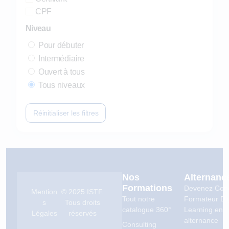
CPF
Niveau
Pour débuter
Intermédiaire
Ouvert à tous
Tous niveaux
Réinitialiser les filtres
Nos
Alternanc
Formations
Devenez Con
Mention
© 2025 ISTF.
Tout notre
Formateur Dig
s
Tous droits
catalogue 360°
Learning en
Légales
réservés
alternance
Consulting