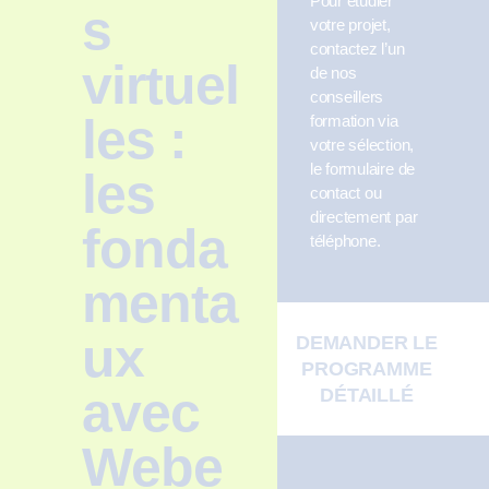
Pour étudier
s
votre projet,
contactez l’un
virtuel
de nos
conseillers
les :
formation via
votre sélection,
le formulaire de
les
contact ou
directement par
fonda
téléphone.
menta
ux
DEMANDER LE
PROGRAMME
avec
DÉTAILLÉ
Webe