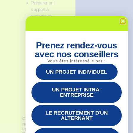
Préparer un
support à
partager en
classe virtuelle
Définir les
bonnes
Prenez rendez-vous
pratiques
d’animation
avec nos conseillers
d’une classe
Vous êtes intéressé.e par :
virtuelle
Identifier les
UN PROJET INDIVIDUEL
fonctionnalités
de Webex pour
UN PROJET INTRA-
animer des
ENTREPRISE
classes
virtuelles
LE RECRUTEMENT D'UN
ALTERNANT
Cette formation
pourrait aussi vous
intéresser :