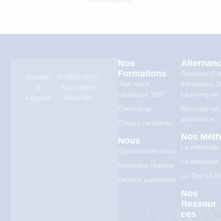
forma
tion
défini.
Nos
Alternan
Formations
Devenez Co
Mention
© 2025 ISTF.
Tout notre
Formateur Di
s
Tous droits
catalogue 360°
Learning en 
Légales
réservés
Consulting
Recrutez un
alternant.e
Cursus certifiants
Nos Mét
Nous
La méthode
Qui sommes-nous
La méthode
Rejoindre l'équipe
Le Test DLT
Devenir partenaire
Nos
Ressour
Ces