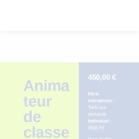
450,00
€
Anima
Intra-
teur
entreprises :
Tarifs sur
de
demande
Individuel :
classe
450€ HT