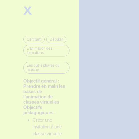
x
Certifiant
Débuter
,
,
L'animation des
formations
,
Les outils phares du
marché
Objectif général :
Prendre en main les
bases de
l’animation de
classes virtuelles
Objectifs
pédagogiques :
Créer une
invitation à une
classe virtuelle