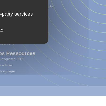
lternance
enez Concepteur Formateur Digital
rning en alternance
d-party services
rutez un.e alternant.e
os Méthodes
CY
 méthode DLTE
 méthode EDAT
 Test DLTE
os Ressources
s enquêtes ISTF
 articles
moignages