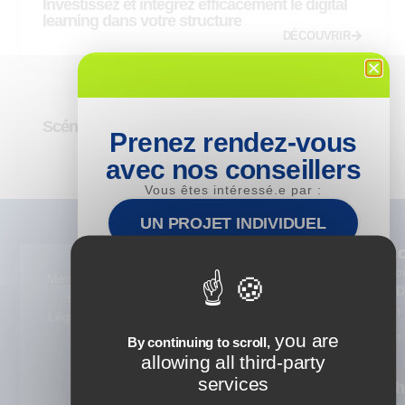
Investissez et intégrez efficacement le digital
learning dans votre structure
DÉCOUVRIR
Scénariser un module e-learning
Prenez rendez-vous
DÉCOUVRIR
avec nos conseillers
Vous êtes intéressé.e par :
UN PROJET INDIVIDUEL
Nos
Alternan
Formations
Devenez Co
UN PROJET INTRA-
Mention
© 2025 ISTF.
Tout notre
Formateur Di
ENTREPRISE
s
Tous droits
catalogue 360°
Learning en 
Légales
réservés
Consulting
Recrutez un
you are
By continuing to scroll,
LE RECRUTEMENT D'UN
alternant.e
allowing all third-party
Cursus certifiants
ALTERNANT
services
Nos Mét
Nous