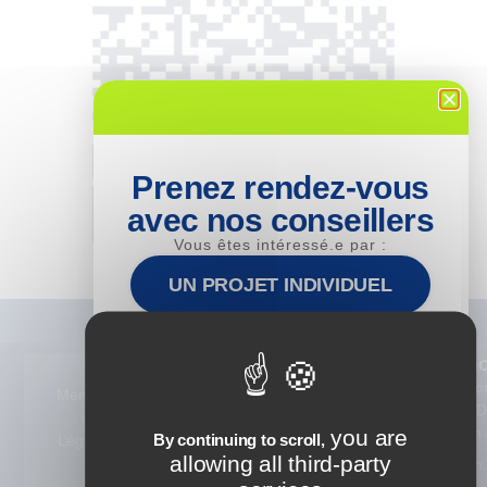
Prenez rendez-vous
avec nos conseillers
Vous êtes intéressé.e par :
UN PROJET INDIVIDUEL
UN PROJET INTRA-
Nos
Alternan
ENTREPRISE
Formations
Devenez Co
Mention
© 2025 ISTF.
Tout notre
Formateur Di
s
Tous droits
catalogue 360°
Learning en 
you are
LE RECRUTEMENT D'UN
By continuing to scroll,
Légales
réservés
ALTERNANT
allowing all third-party
Consulting
Recrutez un
alternant.e