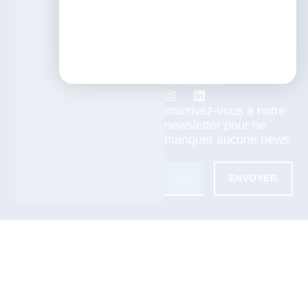
transition vers les métiers de
la pédagogie et du digital
learning, nous vous
accompagnons tout au long
de votre montée en
compétences.
Inscrivez-vous à notre
newsletter pour ne
manquer aucune news
:
ENVOYER