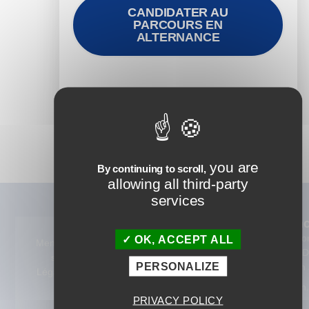
CANDIDATER AU
PARCOURS EN
ALTERNANCE
you are
By continuing to scroll,
allowing all third-party
services
Nos
Alternan
Formations
Devenez Co
OK, ACCEPT ALL
Mention
© 2025 ISTF.
Tout notre
Formateur Di
s
Tous droits
PERSONALIZE
catalogue 360°
Learning en 
Légales
réservés
Consulting
Recrutez un
PRIVACY POLICY
alternant.e
Cursus certifiants