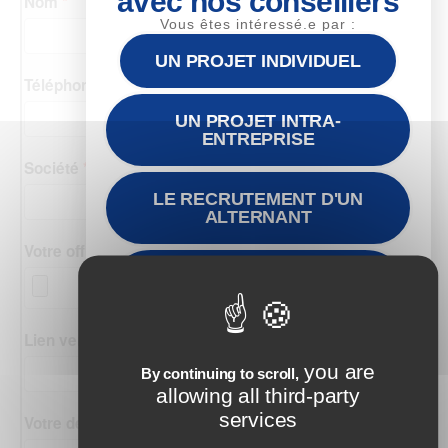
avec nos conseillers
Vous êtes intéressé.e par :
UN PROJET INDIVIDUEL
UN PROJET INTRA-
ENTREPRISE
LE RECRUTEMENT D'UN
ALTERNANT
CANDIDATER AU
PARCOURS EN
ALTERNANCE
you are
By continuing to scroll,
allowing all third-party
services