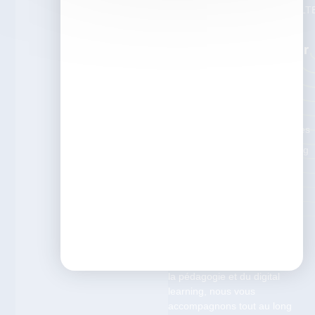
Le Test DLT
Devenir partenaire
Nos
Ressour
Ces
Les
enquêtes
ISTF
Nos articles
Témoignag
es
Que vous soyez formateur,
responsable formation ou en
transition vers les métiers de
la pédagogie et du digital
learning, nous vous
accompagnons tout au long