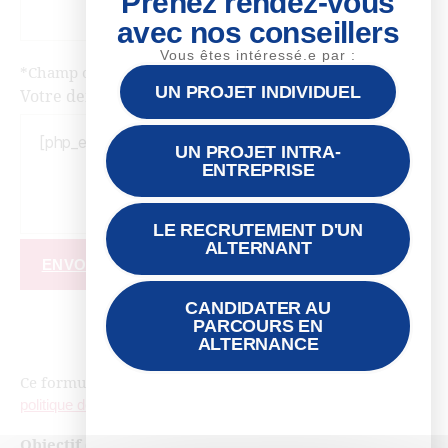
Prenez rendez-vous
avec nos conseillers
Vous êtes intéressé.e par :
*Champ obligatoire
UN PROJET INDIVIDUEL
Votre demande
UN PROJET INTRA-
ENTREPRISE
LE RECRUTEMENT D'UN
ALTERNANT
ENVOYER
CANDIDATER AU
PARCOURS EN
ALTERNANCE
Ce formulaire collecte des données, consultez notre
politique de confidentialité
pour plus d’informations.
Objectif de la formation :
Concevoir des formations