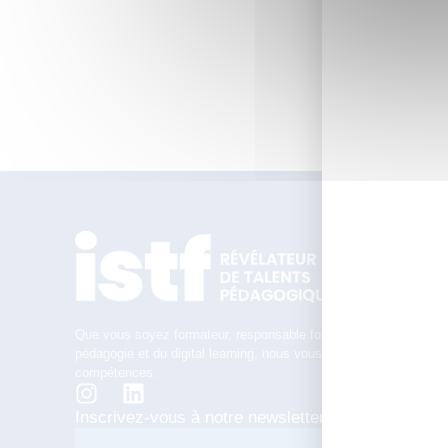
Nous re
vous in
*Le dip
paire d
Que vous soyez formateur, responsable formation ou en transitio
pédagogie et du digital learning, nous vous accompagnons tout 
compétences.
Inscrivez-vous à notre newsletter pour ne manqu