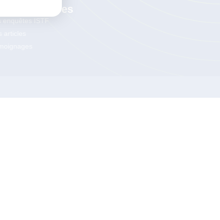
os Ressources
s enquêtes ISTF
 articles
moignages