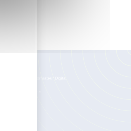
on et
cevra 1
lternance
enez Concepteur Formateur Digital
rning en alternance
rutez un.e alternant.e
os Méthodes
 méthode DLTE
 méthode EDAT
 Test DLTE