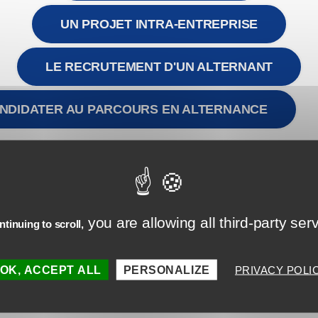
UN PROJET INTRA-ENTREPRISE
LE RECRUTEMENT D'UN ALTERNANT
NDIDATER AU PARCOURS EN ALTERNANCE
you are allowing all third-party ser
tinuing to scroll,
concours2021@istf-
OK, ACCEPT ALL
PERSONALIZE
PRIVACY POLI
formation.fr