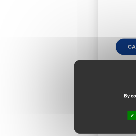
CA
By con