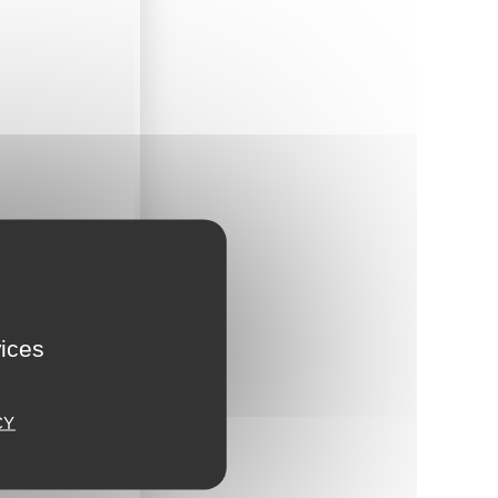
vices
CY