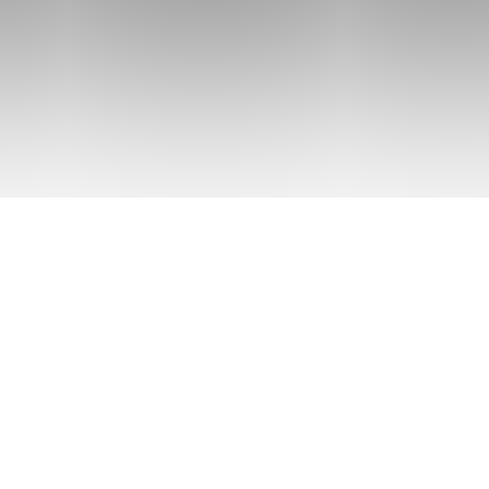
viendrons vers vous pour confirmer votre participati
diquer comme publier celle-ci sur Linkedin.
lômé dont la photo aura reçu le plus d’interactions re
’Airpods (valeur 279€).
Nos Formations
A
Tout notre catalogue 360°
Dev
Lea
Consulting
Rec
Cursus certifiants
n vers les métiers de la
N
Nous
au long de votre montée en
La
Qui sommes-nous
La
Rejoindre l'équipe
er aucune news :
Le
Devenir partenaire