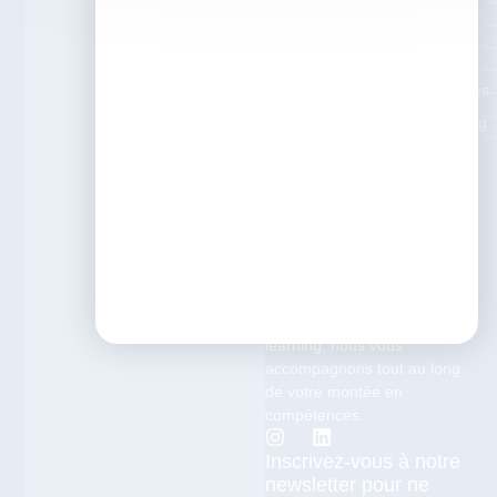
Les
enquêtes
ISTF
Nos articles
Témoignag
es
Que vous soyez formateur,
responsable formation ou en
transition vers les métiers de
la pédagogie et du digital
learning, nous vous
accompagnons tout au long
de votre montée en
compétences.
Inscrivez-vous à notre
newsletter pour ne