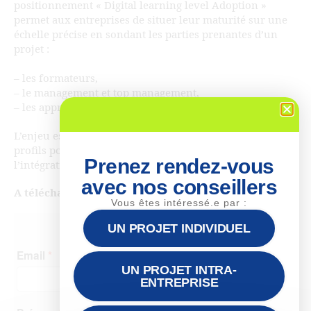
positionnement « Digital learning level Adoption »
permet aux entreprises de situer leur maturité sur une
échelle précise en sondant les parties prenantes d’un
projet :
– les formateurs,
– le management et top management,
– les apprenants.
L’enjeu est de comprendre où se situe chacun de ces
profils pour réussir à les embarquer et ainsi booster
Prenez rendez-vous
l’intégration du digital learning.
avec nos conseillers
A télécharger gratuitement
Vous êtes intéressé.e par :
UN PROJET INDIVIDUEL
UN PROJET INTRA-
ENTREPRISE