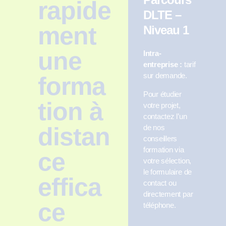
rapide
DLTE –
ment
Niveau 1
une
Intra-
entreprise :
tarif
sur demande.
forma
Pour étudier
tion à
votre projet,
contactez l’un
distan
de nos
conseillers
formation via
ce
votre sélection,
le formulaire de
effica
contact ou
directement par
ce
téléphone.