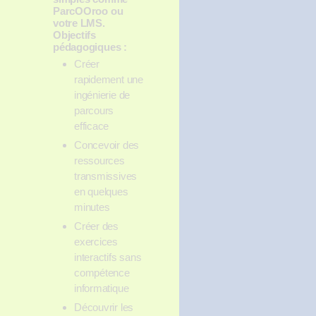
ParcOOroo ou
votre LMS.
Objectifs
pédagogiques :
Créer
rapidement une
ingénierie de
parcours
efficace
Concevoir des
ressources
transmissives
en quelques
minutes
Créer des
exercices
interactifs sans
compétence
informatique
Découvrir les