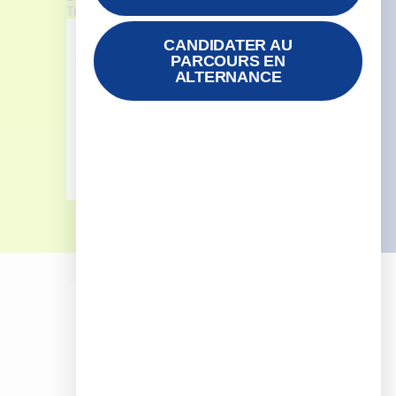
Trainer Excellence
».
CANDIDATER AU
PARCOURS EN
Découvr
ALTERNANCE
ez la
méthodo
logie
DLTE
Informations
complémentair
es