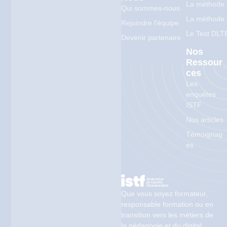
La méthode
Qui sommes-nous
La méthode
Rejoindre l'équipe
Le Test DLT
Devenir partenaire
Nos
Ressour
Ces
Les
enquêtes
ISTF
Nos articles
Témoignag
es
Que vous soyez formateur,
responsable formation ou en
transition vers les métiers de
la pédagogie et du digital