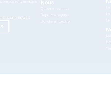
N
Nous
au long de votre montée en
La
Qui sommes-nous
La
Rejoindre l'équipe
er aucune news :
Le
Devenir partenaire
ER
N
Le
Nos
Té