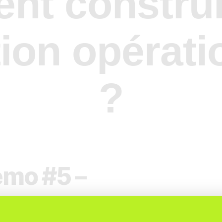
t constru
ion opérati
?
mo #5 –
mment construire u