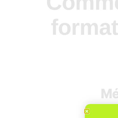
Commen
format
Mé
Co