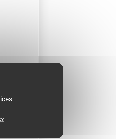
vices
CY