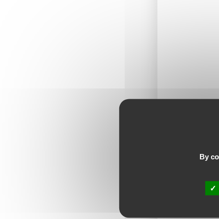
A tél
By con