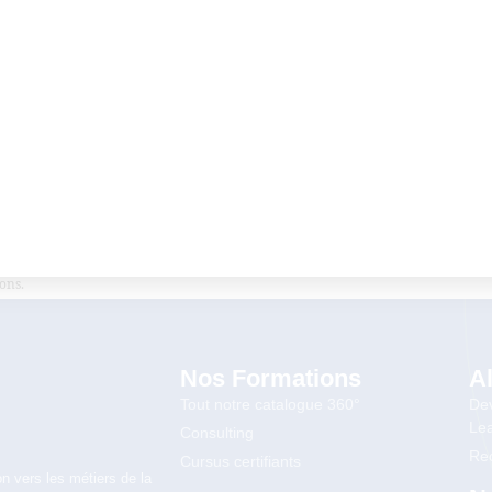
re collecte des données, consultez notre
politique de confidentialité
pour plus
ons.
Nos Formations
A
Tout notre catalogue 360°
Dev
Lea
Consulting
Rec
Cursus certifiants
n vers les métiers de la