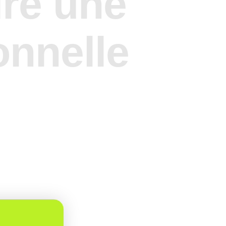
ire une
onnelle
ne