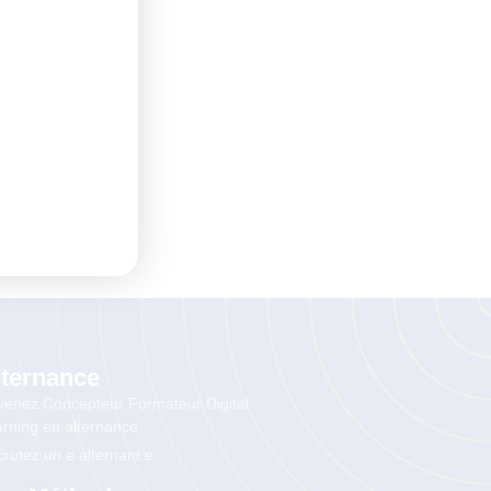
lternance
enez Concepteur Formateur Digital
rning en alternance
rutez un.e alternant.e