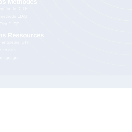
os Méthodes
 méthode DLTE
 méthode EDAT
 Test DLTE
os Ressources
s enquêtes ISTF
 articles
moignages