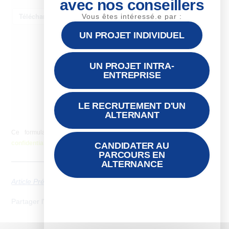
avec nos conseillers
Vous êtes intéressé.e par :
UN PROJET INDIVIDUEL
UN PROJET INTRA-
ENTREPRISE
LE RECRUTEMENT D'UN
ALTERNANT
Ce formulaire collecte des données, consultez notre
politique de
confidentialité
pour plus d’informations.
CANDIDATER AU
PARCOURS EN
ALTERNANCE
Article Précédent
Next
Partager l'article