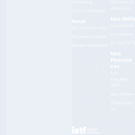
Consulting
Recrutez un
alternant.e
Cursus certifiants
Nos Mét
Nous
La méthode
Qui sommes-nous
La méthode
Rejoindre l'équipe
Le Test DLT
Devenir partenaire
Nos
Ressour
Ces
Les
enquêtes
ISTF
Nos articles
Témoignag
es