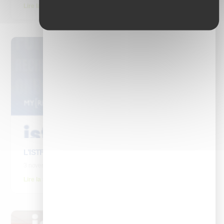
Lire la suite
L’ISTF participe aux Trophées HR avec le Test DLTE
3 novembre 2025
Lire la suite