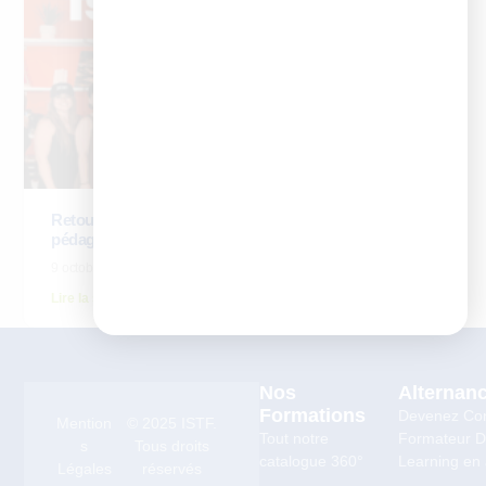
Retour d’expérience – Yannig Lavocat, directeur
pédagogique d’Icadémie
9 octobre 2025
Lire la suite
Nos
Alternan
Formations
Devenez Co
Mention
© 2025 ISTF.
Tout notre
Formateur Di
s
Tous droits
catalogue 360°
Learning en 
Légales
réservés