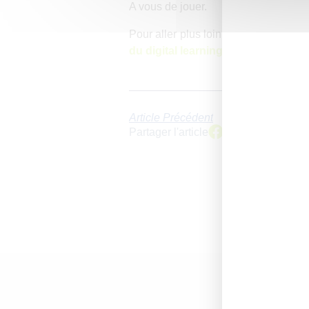
A vous de jouer.
Pour aller plus loin, découvrez les c
du digital learning
» disponible en t
Article Précédent
Partager l'article