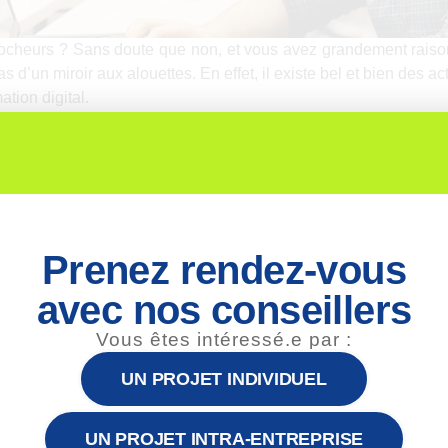
rocheurs ? Sans doute que non, et vous avez grandement raison
 pas d’un miroir aux alouettes. En effet, il existe bel et bien des
tion digital.
 les autres ?
s 10 ans les entreprises, les organismes de formation et p
 place le digital learning. On fait appel à nous avant l
rès les projets quand le constat est fait que le lancement du di
Prenez rendez-vous
ès de 1 000 formateurs et 400 entreprises : cela nous perme
e et de ce qui ne marche pas.
avec nos conseillers
ses en réalisant chaque année depuis 6 ans une grande enqu
Vous êtes intéressé.e par :
formation et sur les résultats qui en découlent. La question de 
UN PROJET INDIVIDUEL
es chiffres 2020 du digital learning
» disponible en télécharge
 guise de vérité
UN PROJET INTRA-ENTREPRISE