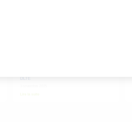
articles peuvent vous p
L’ISTF participe aux Trophées HR avec le Test
DLTE
3 novembre 2025
Lire la suite