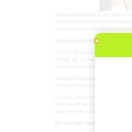
Vous croyez encore à ces titres acc
article car pour une fois, il ne s’agit
apprenants dans un parcours de forma
Pourquoi saurions-nous mieux que
Chez ISTF, nous accompagnons depui
monde de la formation à mettre en
malheureusement parfois seulement ap
Nous accompagnons chaque année pr
bonne connaissance de ce qui march
De plus, nous factualisons les cho
interrogeant sur leurs pratiques de 
partie de notre étude (Livre blanc «
L
Un message marketing simpliste en