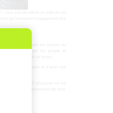
. Lisez tout de même la suite de cet
 actions qui favorisent l’engagement des
lus globalement tous les acteurs du
es projets, pendant les projets et
gital learning a été un échec.
ère
t d’être en 1
ligne et d’avoir une
ête auprès de 400 structures en les
l’engagement des apprenants fait donc
ment gratuit).