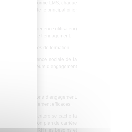
fournisseur de plateforme LMS, chaque
fin dans laquelle le principal pilier
, voir simpliste.
place une UX (expérience utilisateur)
la recette absolue de l’engagement.
nent les responsables de formation.
tion et de l’expérience sociale de la
ment, 82% des facteurs d’engagement
 de 60% des conditions d’engagement.
 ils sont tout simplement efficaces.
aire. Derrière ce critère se cache la
urd’hui) ou pour mon plan de carrière
A) ou recueillir (SIRH) les besoins et