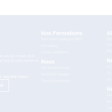
Nos Formations
A
Tout notre catalogue 360°
Dev
Lea
Consulting
Rec
Cursus certifiants
n vers les métiers de la
N
Nous
au long de votre montée en
La
Qui sommes-nous
La
Rejoindre l'équipe
er aucune news :
Le
Devenir partenaire
ER
N
Le
Nos
Té