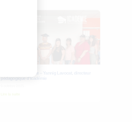
laire
Retour d’expérience – Yannig Lavocat, directeur
pédagogique d’Icadémie
9 octobre 2025
Lire la suite