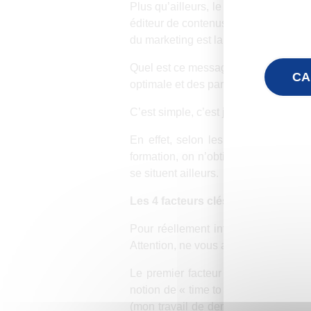
Plus qu’ailleurs, le digital learnin
éditeur de contenus vous promet de m
du marketing est largement utilisé :
Quel est ce message en digital learn
CA
optimale et des parcours gamifiés. Et
C’est simple, c’est joli sur le papie
En effet, selon les résultats de not
formation, on n’obtient seulement 
se situent ailleurs.
Les 4 facteurs clés de l’engageme
Pour réellement influencer l’engage
Attention, ne vous attendez pas à des 
Le premier facteur est le fait qu’un
notion de « time to business ». La f
(mon travail de demain). Pour optimis