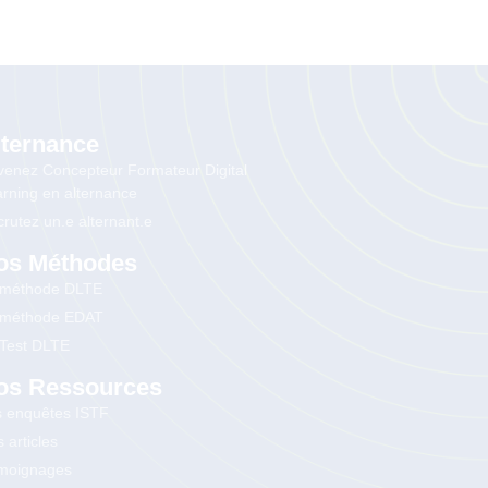
lternance
enez Concepteur Formateur Digital
rning en alternance
rutez un.e alternant.e
os Méthodes
 méthode DLTE
 méthode EDAT
 Test DLTE
os Ressources
s enquêtes ISTF
 articles
moignages