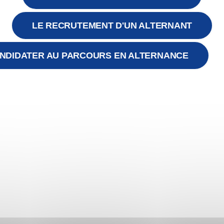
g est un marché où le marketing est clé. Chaque studio, chaque 
ieux engager l’apprenant que son voisin ! C’est une course sans 
LE RECRUTEMENT D'UN ALTERNANT
 pour être entendu du plus grand nombre, ayez un message simple
ing ? Pour avoir des apprenants plus engagés, il faut mettre en 
NDIDATER AU PARCOURS EN ALTERNANCE
 si vous ajoutez un peu de collaboratif et de social, vous avez 
r mais ce n’est ni ce que nous constatons, ni ce que nous témoig
re enquête, si on additionne le poids de l’UX, de la gamifica
que 18% des facteurs d’engagement des apprenants. Dit autre
nt apprenant
ment, il existe 4 facteurs qui a eux seuls représentent plus
paillettes, ces facteurs sont évidents, triviaux, ancestraux, mais
e formation soit en lien avec les problématiques métier du stagi
ormation est là pour me rendre efficace dans mon travail (d’aujo
er ce facteur,, il faut donc être en capacité de diagnostiquer (I