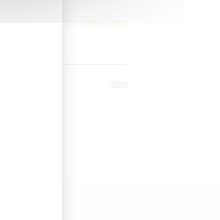
notre livre blanc «
Les chiffres 2020
Next