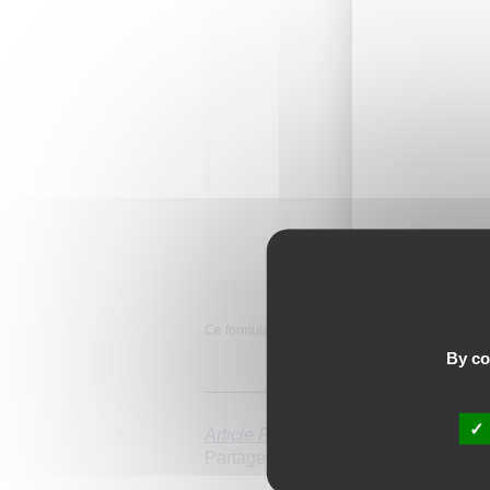
Ce formulaire collecte des données, consultez 
By con
Article Précédent
Partager l'article