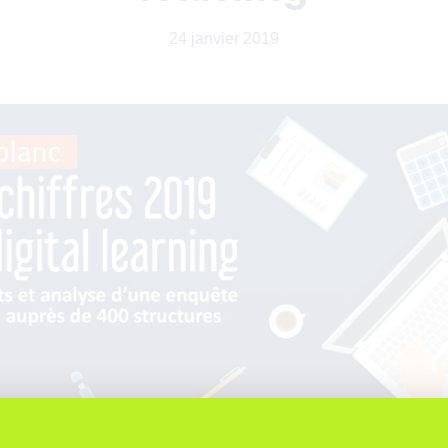
24 janvier 2019
année auprès de 400 professionnels de la formation nous of