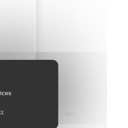
vices
CY
Next