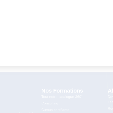
L’ISTF participe aux Trophées HR avec le Test
DLTE
3 novembre 2025
Lire la suite
Nos Formations
A
Tout notre catalogue 360°
Dev
Lea
Consulting
Rec
Cursus certifiants