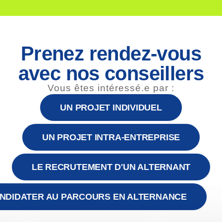
et pratiques du blended learning.
ultats de ce sondage à travers notre livre blanc : les chiffres 20
vre blanc, complétez ce formulaire.
Prenez rendez-vous
avec nos conseillers
Vous êtes intéressé.e par :
UN PROJET INDIVIDUEL
UN PROJET INTRA-ENTREPRISE
LE RECRUTEMENT D'UN ALTERNANT
NDIDATER AU PARCOURS EN ALTERNANCE