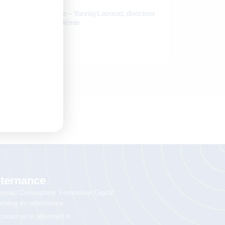
Retour d’expérience – Yannig Lavocat, directeur
pédagogique d’Icadémie
9 octobre 2025
Lire la suite
lternance
enez Concepteur Formateur Digital
rning en alternance
rutez un.e alternant.e