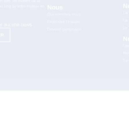
n vers les métiers de la
N
Nous
au long de votre montée en
La
Qui sommes-nous
La
Rejoindre l'équipe
er aucune news :
Le
Devenir partenaire
ER
N
Le
Nos
Té