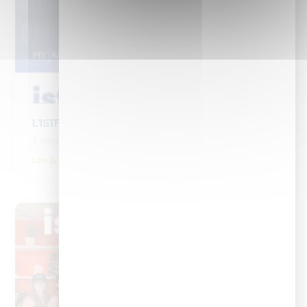
L’ISTF participe aux Trophées HR avec le Test DLTE
3 novembre 2025
Lire la suite