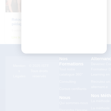
Retour d’expérience – Yannig Lavocat, directeur
pédagogique d’Icadémie
9 octobre 2025
Lire la suite
Nos
Alternan
Formations
Devenez Co
Mention
© 2025 ISTF.
Tout notre
Formateur Di
s
Tous droits
catalogue 360°
Learning en 
Légales
réservés
Consulting
Recrutez un
alternant.e
Cursus certifiants
Nos Mét
Nous
La méthode
Qui sommes-nous
La méthode
Rejoindre l'équipe