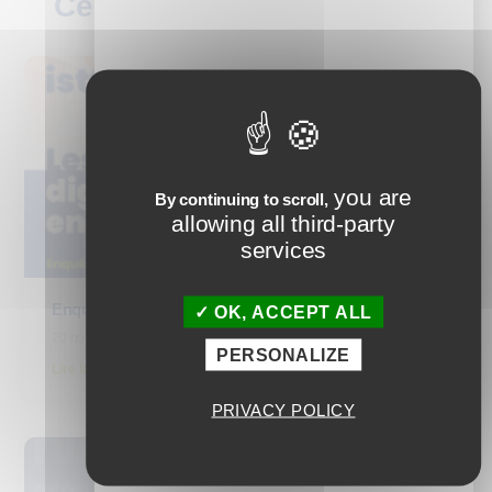
Ces articles peuvent vous
plaire
you are
By continuing to scroll,
allowing all third-party
services
Enquête : Les tarifs du digital learning en 2025
OK, ACCEPT ALL
20 novembre 2025
PERSONALIZE
Lire la suite
PRIVACY POLICY