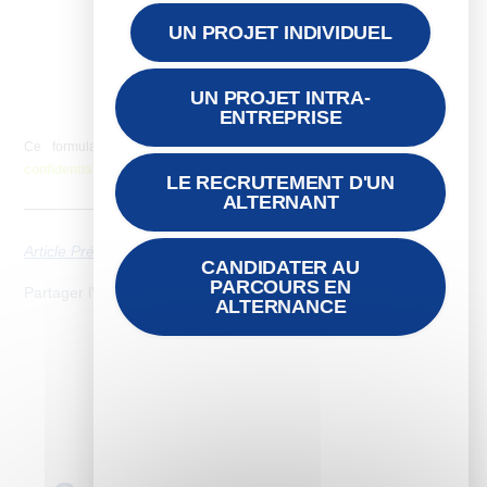
UN PROJET INDIVIDUEL
UN PROJET INTRA-
ENTREPRISE
Ce formulaire collecte des données, consultez notre
politique de
confidentialité
pour plus d’informations.
LE RECRUTEMENT D'UN
ALTERNANT
Article Précédent
Next
CANDIDATER AU
PARCOURS EN
Partager l'article
ALTERNANCE