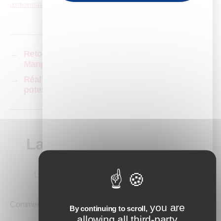
confidentialité
pour plus d’informations.
←
Retour d’expérience – Sylvie Simon de
Manpower
→
Réalité virtuelle en formation : explorez ses
potentialités grâce à « La Bibliothèque la nuit »
Laisser un commentaire
Votre adresse e-mail ne sera pas publiée.
Les champs obligatoires sont indiqués avec
*
Commentaire
*
you are
By continuing to scroll,
allowing all third-party