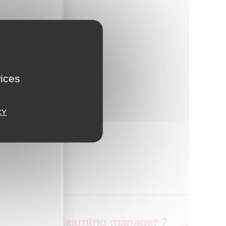
s de
ts
vices
CY
nir digital learning manager ?
→