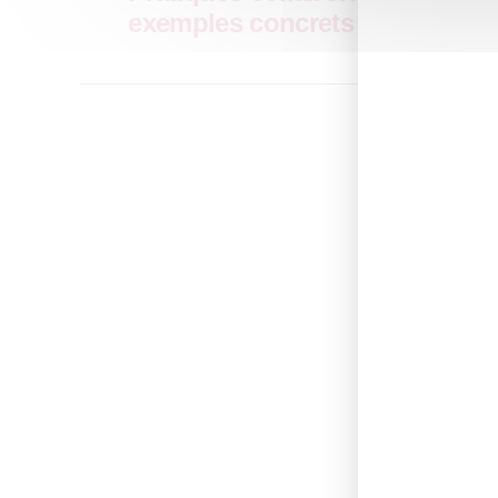
exemples concrets
La
Comment