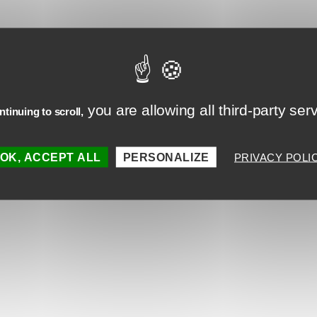
t que le cursus soit organisé de façon blended
ng (présentiel et à distance) est pour Florence
a très intéressant car il allie la souplesse lor
entissage asynchrone et l’échange lors de poin
you are allowing all third-party ser
tinuing to scroll,
oniques avec le formateur et lors des sessions
ielles les autres stagiaires.
OK, ACCEPT ALL
PERSONALIZE
PRIVACY POLI
ion suivie par Florence Espinola :
Cursus
teur de ressources e-learning
mation : 2
Pourquoi deve