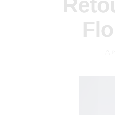
Retou
Flo
P