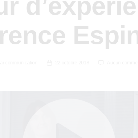
r d’expéri
rence Espi
ar
communication
22 octobre 2018
Aucun commen