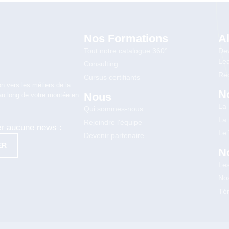
Nos Formations
A
Tout notre catalogue 360°
Dev
Lea
Consulting
Rec
Cursus certifiants
n vers les métiers de la
N
Nous
au long de votre montée en
La
Qui sommes-nous
La
Rejoindre l'équipe
er aucune news :
Le
Devenir partenaire
ER
N
Le
Nos
Té