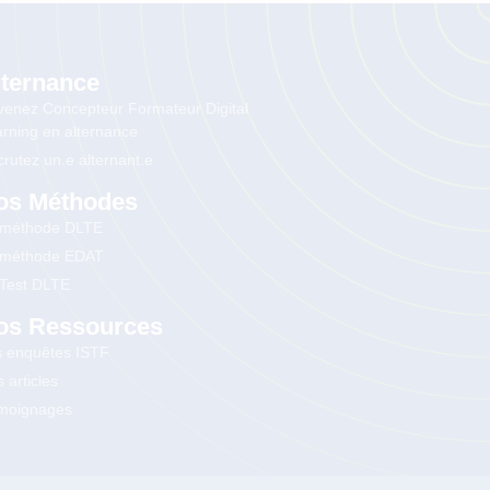
lternance
enez Concepteur Formateur Digital
rning en alternance
rutez un.e alternant.e
os Méthodes
 méthode DLTE
 méthode EDAT
 Test DLTE
os Ressources
s enquêtes ISTF
 articles
moignages