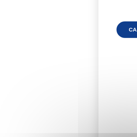
CA
Floren
famili
de sui
En tan
du pré
consis
quotid