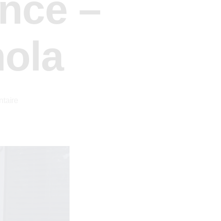
ence –
nola
taire