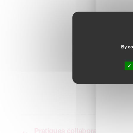
Le fai
learni
Espinol
l’appr
By con
téléph
présent
Format
concep
←
Pratiques collaboratives en for