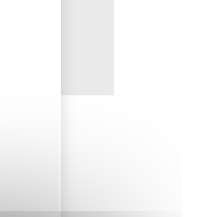
t
hoisi
ing.
rtout
i
u