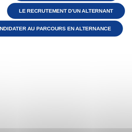
LE RECRUTEMENT D'UN ALTERNANT
NDIDATER AU PARCOURS EN ALTERNANCE
ce Espinola, conseillère en économie social e
ale et intervenante pour une école privée, a c
vre le cursus concepteur de ressources e-learn
t que formatrice, Florance Espinola faisait su
sentiel et a donc souhaité comprendre en quo
te le blended learning et comment l’utiliser a
ien dans son métier.