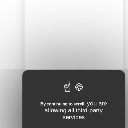
Laisser un
commentaire
Votre adresse e-mail ne sera pas
publiée.
Les champs obligatoires sont indiqués
avec
*
Commentaire
*
you are
By continuing to scroll,
allowing all third-party
services
Nom
*