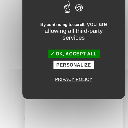
Laisser un
commentaire
you are
By continuing to scroll,
Votre adresse e-mail ne sera pas
allowing all third-party
publiée.
services
Les champs obligatoires sont indiqués
avec
*
OK, ACCEPT ALL
Commentaire
*
PERSONALIZE
PRIVACY POLICY
Nom
*