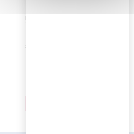
E-mail
*
Site web
Enregistrer mon nom, mon e-mail et mon
site dans le navigateur pour mon
prochain commentaire.