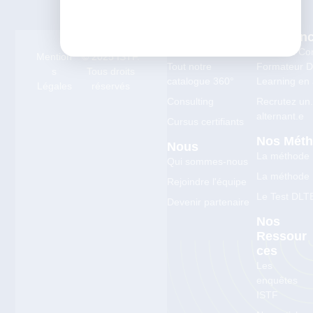
Nos
Alternan
Formations
Devenez Co
Mention
© 2025 ISTF.
Tout notre
Formateur Di
s
Tous droits
catalogue 360°
Learning en 
Légales
réservés
Consulting
Recrutez un
alternant.e
Cursus certifiants
Nos Mét
Nous
La méthode
Qui sommes-nous
La méthode
Rejoindre l'équipe
Le Test DLT
Devenir partenaire
Nos
Ressour
Ces
Les
enquêtes
ISTF